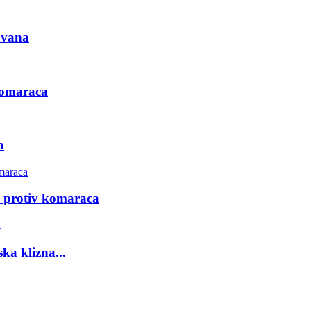
avana
 komaraca
a
a protiv komaraca
ka klizna...