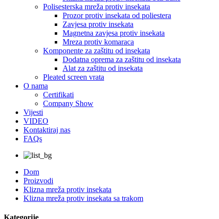
Polisesterska mreža protiv insekata
Prozor protiv insekata od poliestera
Zavjesa protiv insekata
Magnetna zavjesa protiv insekata
Mreza protiv komaraca
Komponente za zaštitu od insekata
Dodatna oprema za zaštitu od insekata
Alat za zaštitu od insekata
Pleated screen vrata
O nama
Certifikati
Company Show
Vijesti
VIDEO
Kontaktiraj nas
FAQs
Dom
Proizvodi
Klizna mreža protiv insekata
Klizna mreža protiv insekata sa trakom
Kategorije