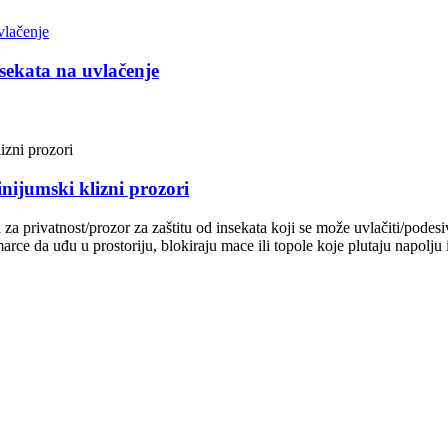
sekata na uvlačenje
nijumski klizni prozori
a privatnost/prozor za zaštitu od insekata koji se može uvlačiti/podesivi 
rce da uđu u prostoriju, blokiraju mace ili topole koje plutaju napolju i