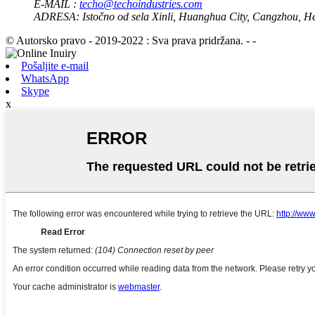
E-MAIL :
techo@techoindustries.com
ADRESA:
Istočno od sela Xinli, Huanghua City, Cangzhou, H
© Autorsko pravo - 2019-2022 : Sva prava pridržana. - -
Pošaljite e-mail
WhatsApp
Skype
x