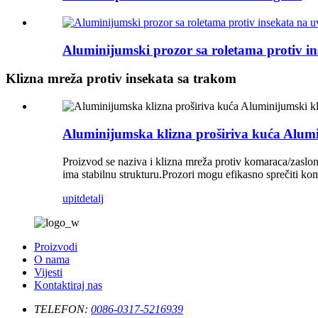
Aluminijumski prozor sa roletama protiv in
Klizna mreža protiv insekata sa trakom
Aluminijumska klizna proširiva kuća Alumi
Proizvod se naziva i klizna mreža protiv komaraca/zaslon z
ima stabilnu strukturu.Prozori mogu efikasno sprečiti koma
upit
detalj
Proizvodi
O nama
Vijesti
Kontaktiraj nas
TELEFON:
0086-0317-5216939