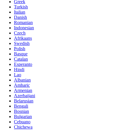
Greek
Turkish
Italian
Danish
Romanian
Indonesian
Czech
Afrikaans
Swedish
Polish
Basque
Catalan
Esperanto
Hindi
Lao
Albanian
Amharic
Armenian
Azerbaijani
Belarusian
Bengali
Bosnian
Bulgarian
Cebuano
Chichewa