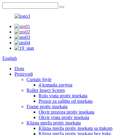
English
Dom
Proizvodi
Curtain Style
4 komada zavjesa
Roller Insect Screen
Rolo vrata protiv insekata
Prozor za zaštitu od insekata
Frame protiv insekata
Okvir prozora protiv insekata
Okvir vrata protiv insekata
Klizna mreža protiv insekata
Klizna mreža protiv insekata sa trakom
Klizna mreža protiv insekata bez trake