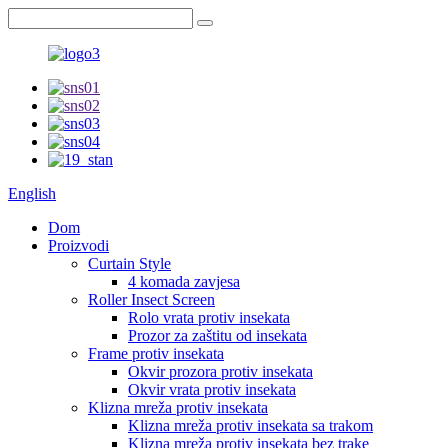
English
Dom
Proizvodi
Curtain Style
4 komada zavjesa
Roller Insect Screen
Rolo vrata protiv insekata
Prozor za zaštitu od insekata
Frame protiv insekata
Okvir prozora protiv insekata
Okvir vrata protiv insekata
Klizna mreža protiv insekata
Klizna mreža protiv insekata sa trakom
Klizna mreža protiv insekata bez trake