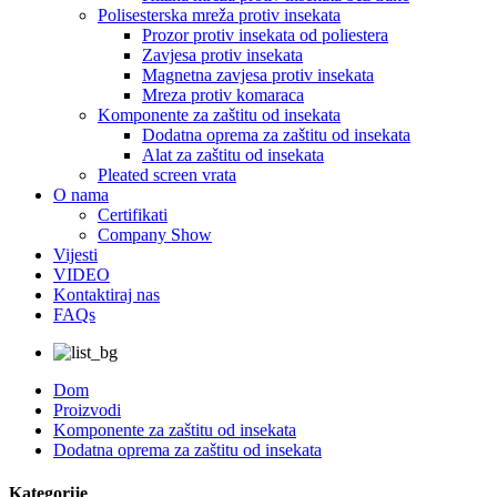
Polisesterska mreža protiv insekata
Prozor protiv insekata od poliestera
Zavjesa protiv insekata
Magnetna zavjesa protiv insekata
Mreza protiv komaraca
Komponente za zaštitu od insekata
Dodatna oprema za zaštitu od insekata
Alat za zaštitu od insekata
Pleated screen vrata
O nama
Certifikati
Company Show
Vijesti
VIDEO
Kontaktiraj nas
FAQs
Dom
Proizvodi
Komponente za zaštitu od insekata
Dodatna oprema za zaštitu od insekata
Kategorije