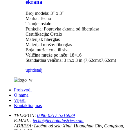
ekrana
Broj modela: 3″ x 3″
Marka: Techo
Tkanje: ostalo
Funkcija: Popravka ekrana od fiberglasa
Certifikacija: Ostalo
Materijal: fiberglas
Materijal mreže: fiberglas
Boja mreže: crna ili siva
Veličina mreže po inču: 18×16
Standardna veličina: 3 in.x 3 in.(7,62cmx7,62cm)
upit
detalj
Proizvodi
O nama
Vijesti
Kontaktiraj nas
TELEFON:
0086-0317-5216939
E-MAIL :
techo@techoindustries.com
ADRESA:
Istočno od sela Xinli, Huanghua City, Cangzhou,