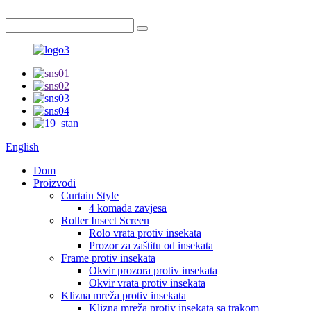
English
Dom
Proizvodi
Curtain Style
4 komada zavjesa
Roller Insect Screen
Rolo vrata protiv insekata
Prozor za zaštitu od insekata
Frame protiv insekata
Okvir prozora protiv insekata
Okvir vrata protiv insekata
Klizna mreža protiv insekata
Klizna mreža protiv insekata sa trakom