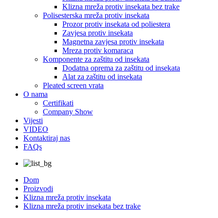
Klizna mreža protiv insekata bez trake
Polisesterska mreža protiv insekata
Prozor protiv insekata od poliestera
Zavjesa protiv insekata
Magnetna zavjesa protiv insekata
Mreza protiv komaraca
Komponente za zaštitu od insekata
Dodatna oprema za zaštitu od insekata
Alat za zaštitu od insekata
Pleated screen vrata
O nama
Certifikati
Company Show
Vijesti
VIDEO
Kontaktiraj nas
FAQs
Dom
Proizvodi
Klizna mreža protiv insekata
Klizna mreža protiv insekata bez trake