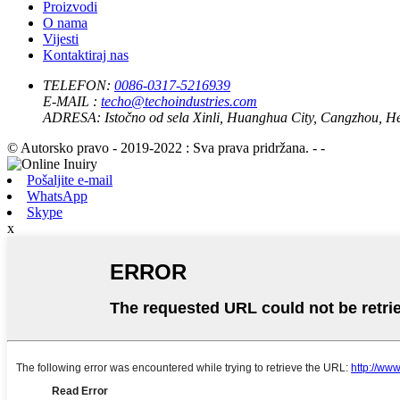
Proizvodi
O nama
Vijesti
Kontaktiraj nas
TELEFON:
0086-0317-5216939
E-MAIL :
techo@techoindustries.com
ADRESA:
Istočno od sela Xinli, Huanghua City, Cangzhou, H
© Autorsko pravo - 2019-2022 : Sva prava pridržana. - -
Pošaljite e-mail
WhatsApp
Skype
x