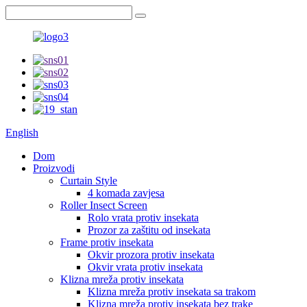
English
Dom
Proizvodi
Curtain Style
4 komada zavjesa
Roller Insect Screen
Rolo vrata protiv insekata
Prozor za zaštitu od insekata
Frame protiv insekata
Okvir prozora protiv insekata
Okvir vrata protiv insekata
Klizna mreža protiv insekata
Klizna mreža protiv insekata sa trakom
Klizna mreža protiv insekata bez trake