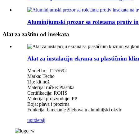
Aluminijumski prozor sa roletama protiv in
Alat za zaštitu od insekata
Alat za instalaciju ekrana sa plastičnim kl
Model br.: T155692
Marka: Techo
Tip: kit nož
Materijal ručke: Plastika
Certifikacija: ROHS
Materijal proizvodnje: PP
Boja: plava i prozirna
Funkcija: Umetanje žljebova u aluminijski okvir
upit
detalj