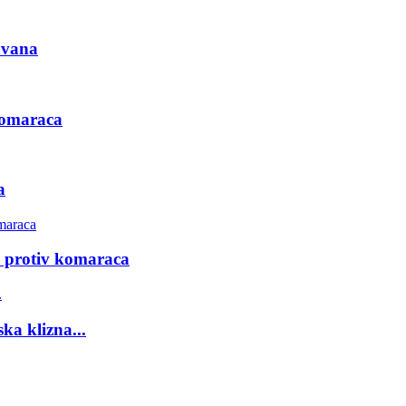
avana
 komaraca
a
a protiv komaraca
ka klizna...