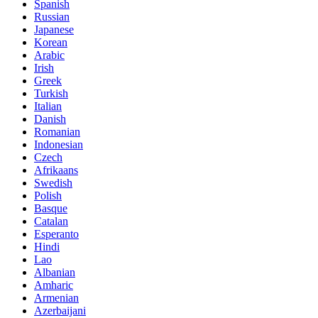
Spanish
Russian
Japanese
Korean
Arabic
Irish
Greek
Turkish
Italian
Danish
Romanian
Indonesian
Czech
Afrikaans
Swedish
Polish
Basque
Catalan
Esperanto
Hindi
Lao
Albanian
Amharic
Armenian
Azerbaijani