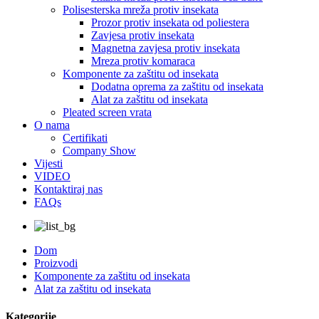
Polisesterska mreža protiv insekata
Prozor protiv insekata od poliestera
Zavjesa protiv insekata
Magnetna zavjesa protiv insekata
Mreza protiv komaraca
Komponente za zaštitu od insekata
Dodatna oprema za zaštitu od insekata
Alat za zaštitu od insekata
Pleated screen vrata
O nama
Certifikati
Company Show
Vijesti
VIDEO
Kontaktiraj nas
FAQs
Dom
Proizvodi
Komponente za zaštitu od insekata
Alat za zaštitu od insekata
Kategorije