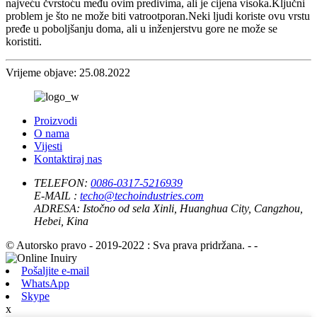
najveću čvrstoću među ovim predivima, ali je cijena visoka.Ključni
problem je što ne može biti vatrootporan.Neki ljudi koriste ovu vrstu
pređe u poboljšanju doma, ali u inženjerstvu gore ne može se
koristiti.
Vrijeme objave: 25.08.2022
Proizvodi
O nama
Vijesti
Kontaktiraj nas
TELEFON:
0086-0317-5216939
E-MAIL :
techo@techoindustries.com
ADRESA:
Istočno od sela Xinli, Huanghua City, Cangzhou,
Hebei, Kina
© Autorsko pravo - 2019-2022 : Sva prava pridržana. - -
Pošaljite e-mail
WhatsApp
Skype
x