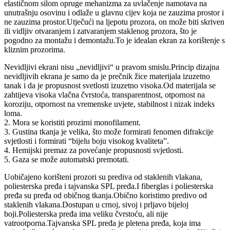
elastičnom silom opruge mehanizma za uvlačenje namotava na
unutrašnju osovinu i odlaže u glavnu cijev koja ne zauzima prostor i
ne zauzima prostor.Utječući na ljepotu prozora, on može biti skriven
ili vidljiv otvaranjem i zatvaranjem staklenog prozora, što je
pogodno za montažu i demontažu.To je idealan ekran za korištenje s
kliznim prozorima.
Nevidljivi ekrani nisu „nevidljivi“ u pravom smislu.Princip dizajna
nevidljivih ekrana je samo da je prečnik žice materijala izuzetno
tanak i da je propusnost svetlosti izuzetno visoka.Od materijala se
zahtijeva visoka vlačna čvrstoća, transparentnost, otpornost na
koroziju, otpornost na vremenske uvjete, stabilnost i nizak indeks
loma.
2. Mora se koristiti prozirni monofilament.
3. Gustina tkanja je velika, što može formirati fenomen difrakcije
svjetlosti i formirati “bijelu boju visokog kvaliteta”.
4. Hemijski premaz za povećanje propusnosti svjetlosti.
5. Gaza se može automatski premotati.
Uobičajeno korišteni prozori su prediva od staklenih vlakana,
poliesterska pređa i tajvanska SPL pređa.I fiberglas i poliesterska
pređa su pređa od običnog tkanja.Obično koristimo predivo od
staklenih vlakana.Dostupan u crnoj, sivoj i prljavo bijeloj
boji.Poliesterska pređa ima veliku čvrstoću, ali nije
vatrootporna.Tajvanska SPL pređa je pletena pređa, koja ima