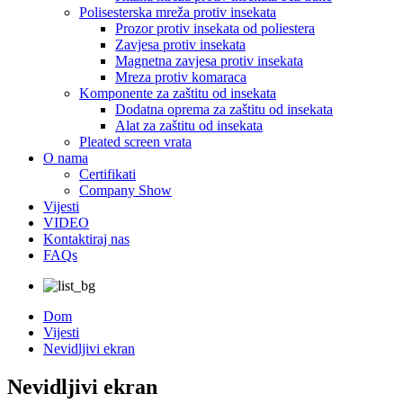
Polisesterska mreža protiv insekata
Prozor protiv insekata od poliestera
Zavjesa protiv insekata
Magnetna zavjesa protiv insekata
Mreza protiv komaraca
Komponente za zaštitu od insekata
Dodatna oprema za zaštitu od insekata
Alat za zaštitu od insekata
Pleated screen vrata
O nama
Certifikati
Company Show
Vijesti
VIDEO
Kontaktiraj nas
FAQs
Dom
Vijesti
Nevidljivi ekran
Nevidljivi ekran