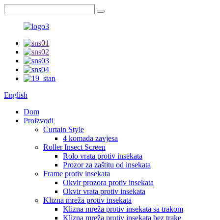
English
Dom
Proizvodi
Curtain Style
4 komada zavjesa
Roller Insect Screen
Rolo vrata protiv insekata
Prozor za zaštitu od insekata
Frame protiv insekata
Okvir prozora protiv insekata
Okvir vrata protiv insekata
Klizna mreža protiv insekata
Klizna mreža protiv insekata sa trakom
Klizna mreža protiv insekata bez trake